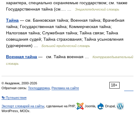
характера, специально охраняемые государством; см. также
Государственная тайна (см.… …
Энциклопедический словарь
Тайна
— см. Банковская тайна; Военная тайна; Врачебная
тайна; Государственная тайна; Коммерческая тайна;
Налоговая тайна; Служебная тайна; Тайна связи; Тайна
совещания судей; Тайна страхования; Тайна усыновления
(удочерения) …
Большой юридический словарь
Военная тайна
— см. Тайна военная …
Контрразведывательный
словарь
© Академик, 2000-2026
18+
Обратная связь:
Техподдержка
,
Реклама на сайте
👣 Путешествия
Экспорт словарей на сайты
, сделанные на PHP,
Joomla,
Drupal,
WordPress, MODx.